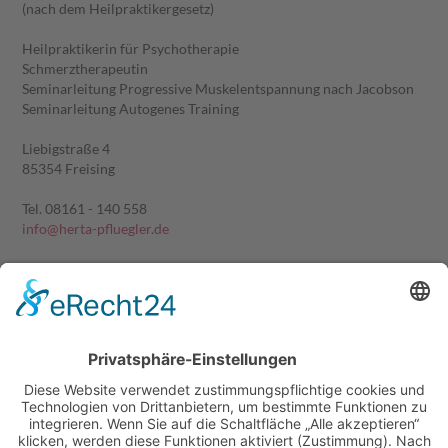
(nach dem Heilpraktikergesetz)
Heilpraktikerin für Psychotherapie
Schmerztherapeutin
Seminarleitung Progressive Muskelentspannung nach Jacobson
Seminarleitung Autogenes Training
Liebigstraße 4
85354 Freising
Tel. 08161 - 140 558
info@herta-pfluegler.de
Berufsbezeichnung:
Therapeutin für Psychotherapie nach dem Heilpraktikergesetz
Schmerztherapeutin
Heilerlaubnis als Heilpraktiker beschränkt auf das Gebiet der
Psychotherapie:
Eine Erlaubnis, die Heilkunde gem. §1 Abs.1 des Gesetzes über
die Ausübung der Heilkunde ohne Bestallung
(Heilpraktikergesetz) berufsmäßig als Heilpraktiker beschränkt