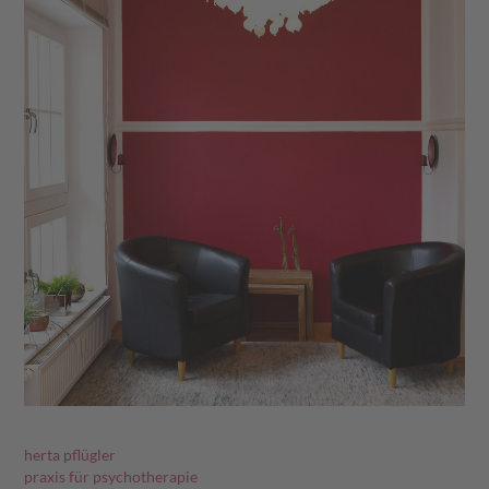
&
eRecht24
herta pflügler
praxis für psychotherapie