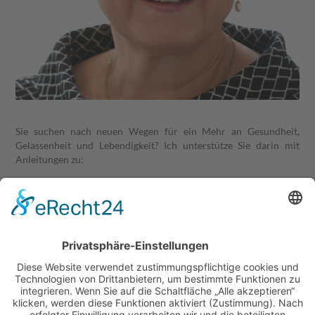
Sie suchen nach neuen Wegen für ein Mehr an Gesundheit,
Gelassenheit und Lebendigkeit? Ich unterstütze Sie darin mit
Anleitungen zu:
Körperwahrnehmung durch bewusste Bewegung
Stressbewältigung durch Entspannungstraining
Wohlbefinden durch Achtsamkeitsübungen
Ziel des Kurses ist es, wieder mehr in Kontakt mit sich zu
kommen, Anspannungen loszulassen und dem Genuss mehr
Raum zu geben.
Der Gruppenkurs mit 6 bis 8 Teilnehmern beinhaltet 10
Einheiten.